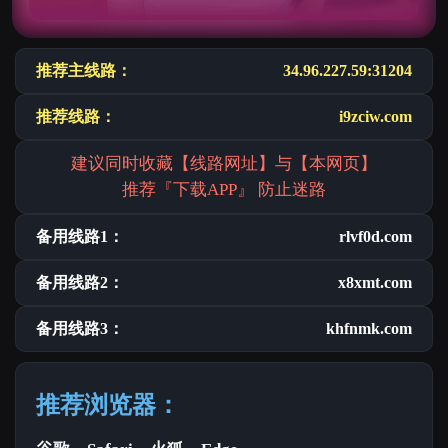
推荐主线路：
34.96.227.59:31204
推荐线路：
i9zciw.com
建议同时收藏【线路网址】与【本网页】
推荐『下载APP』 防止迷路
备用线路1：
rlvf0d.com
备用线路2：
x8xmt.com
备用线路3：
khfnmk.com
推荐浏览器：