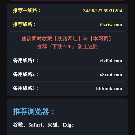
推荐主线路：
34.96.227.59:31204
推荐线路：
i9zciw.com
建议同时收藏【线路网址】与【本网页】
推荐『下载APP』 防止迷路
备用线路1：
rlvf0d.com
备用线路2：
x8xmt.com
备用线路3：
khfnmk.com
推荐浏览器：
谷歌、Safari、火狐、Edge