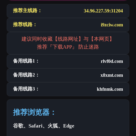
推荐主线路：
34.96.227.59:31204
推荐线路：
i9zciw.com
建议同时收藏【线路网址】与【本网页】
推荐『下载APP』 防止迷路
备用线路1：
rlvf0d.com
备用线路2：
x8xmt.com
备用线路3：
khfnmk.com
推荐浏览器：
谷歌、Safari、火狐、Edge