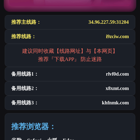
推荐主线路：
34.96.227.59:31204
推荐线路：
i9zciw.com
建议同时收藏【线路网址】与【本网页】
推荐『下载APP』 防止迷路
备用线路1：
rlvf0d.com
备用线路2：
x8xmt.com
备用线路3：
khfnmk.com
推荐浏览器：